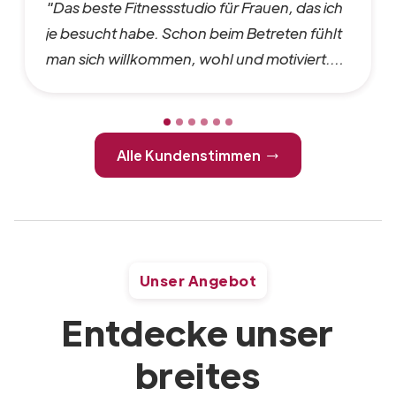
Das beste Fitnessstudio für Frauen, das ich
je besucht habe. Schon beim Betreten fühlt
man sich willkommen, wohl und motiviert.
Die Atmosphäre ist unterstützend und nicht
einschüchternd, die Trainer kümmern sich
wirklich um die Fortschritte der
Alle Kundenstimmen
Trainierenden und die Geräte sind immer
sauber und in Top-Zustand. Besonders toll
finde ich, dass es ein Ort ist, an dem Frauen
sich selbstbewusst auf ihre Ziele
konzentrieren können. Nach jedem Training
Unser Angebot
fühle ich mich stärker, glücklicher und
energiegeladener. Ich kann dieses
Entdecke unser
Fitnessstudio nur wärmstens empfehlen! 💪
breites
💕